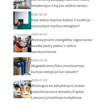
tendencijos ir ką jos reiškia verslui
2026-06-20
Kaip veikia dujiniai katilai ir kodėl jie
sunaudoja mažiau energijos?
2026-03-03
Atsinaujinanti energetika regionuose:
saulės parkų plėtra ir vietos
bendruomenės
2026-02-09
Nugeležinimo filtro montavimas:
kurioje vietoje jis turi stovėti?
2026-01-29
Atostogos be adaptacijos streso:
populiariausios stovyklų kryptys
Lietuvos privačiose mokyklose