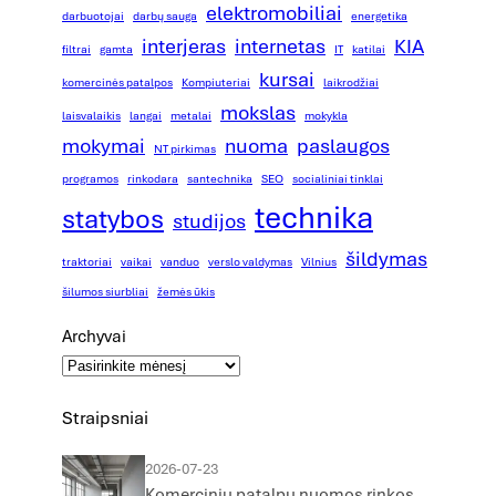
elektromobiliai
darbuotojai
darbų sauga
energetika
interjeras
internetas
KIA
filtrai
gamta
IT
katilai
kursai
komercinės patalpos
Kompiuteriai
laikrodžiai
mokslas
laisvalaikis
langai
metalai
mokykla
mokymai
nuoma
paslaugos
NT pirkimas
programos
rinkodara
santechnika
SEO
socialiniai tinklai
technika
statybos
studijos
šildymas
traktoriai
vaikai
vanduo
verslo valdymas
Vilnius
šilumos siurbliai
žemės ūkis
Archyvai
Straipsniai
2026-07-23
Komercinių patalpų nuomos rinkos