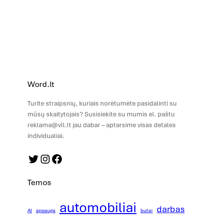
Word.lt
Turite straipsnių, kuriais norėtumėte pasidalinti su
mūsų skaitytojais? Susisiekite su mumis el. paštu
reklama@vll.lt jau dabar – aptarsime visas detales
individualiai.
Twitter
Instagram
Facebook
Temos
automobiliai
darbas
AI
apsauga
butai