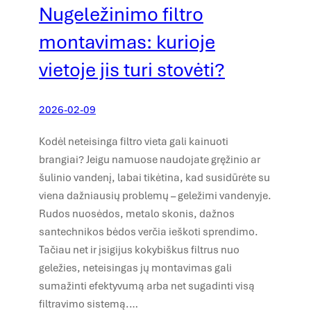
Nugeležinimo filtro
montavimas: kurioje
vietoje jis turi stovėti?
2026-02-09
Kodėl neteisinga filtro vieta gali kainuoti
brangiai? Jeigu namuose naudojate gręžinio ar
šulinio vandenį, labai tikėtina, kad susidūrėte su
viena dažniausių problemų – geležimi vandenyje.
Rudos nuosėdos, metalo skonis, dažnos
santechnikos bėdos verčia ieškoti sprendimo.
Tačiau net ir įsigijus kokybiškus filtrus nuo
geležies, neteisingas jų montavimas gali
sumažinti efektyvumą arba net sugadinti visą
filtravimo sistemą.…