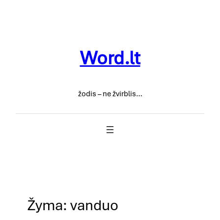
Eiti
prie
turinio
Word.lt
žodis – ne žvirblis…
Žyma:
vanduo