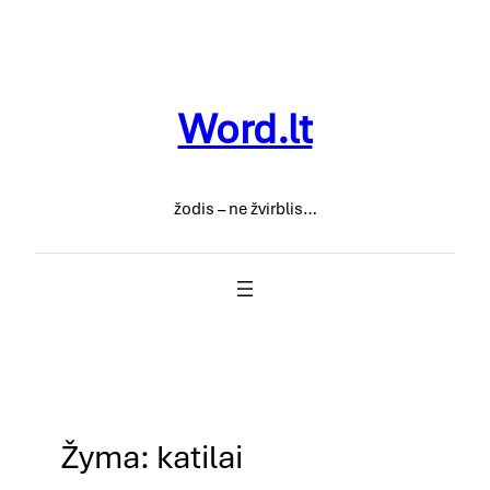
Eiti
prie
turinio
Word.lt
žodis – ne žvirblis…
Žyma:
katilai