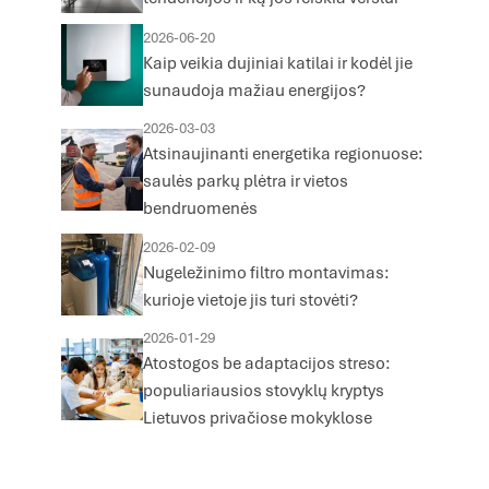
2026-06-20
Kaip veikia dujiniai katilai ir kodėl jie
sunaudoja mažiau energijos?
2026-03-03
Atsinaujinanti energetika regionuose:
saulės parkų plėtra ir vietos
bendruomenės
2026-02-09
Nugeležinimo filtro montavimas:
kurioje vietoje jis turi stovėti?
2026-01-29
Atostogos be adaptacijos streso:
populiariausios stovyklų kryptys
Lietuvos privačiose mokyklose