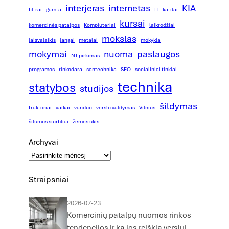
interjeras
internetas
KIA
filtrai
gamta
IT
katilai
kursai
komercinės patalpos
Kompiuteriai
laikrodžiai
mokslas
laisvalaikis
langai
metalai
mokykla
mokymai
nuoma
paslaugos
NT pirkimas
programos
rinkodara
santechnika
SEO
socialiniai tinklai
technika
statybos
studijos
šildymas
traktoriai
vaikai
vanduo
verslo valdymas
Vilnius
šilumos siurbliai
žemės ūkis
Archyvai
Straipsniai
2026-07-23
Komercinių patalpų nuomos rinkos
tendencijos ir ką jos reiškia verslui