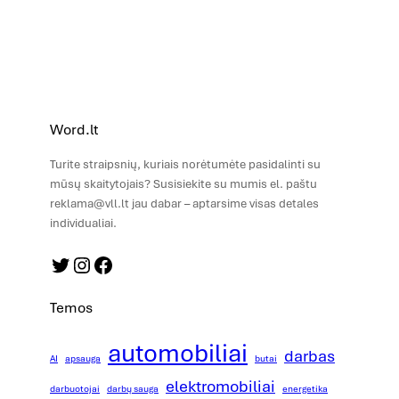
Word.lt
Turite straipsnių, kuriais norėtumėte pasidalinti su
mūsų skaitytojais? Susisiekite su mumis el. paštu
reklama@vll.lt jau dabar – aptarsime visas detales
individualiai.
Twitter
Instagram
Facebook
Temos
automobiliai
darbas
AI
apsauga
butai
elektromobiliai
darbuotojai
darbų sauga
energetika