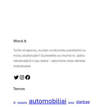
Word.lt
Turite straipsnių, kuriais norėtumėte pasidalinti su
mūsų skaitytojais? Susisiekite su mumis el. paštu
reklama@vll.lt jau dabar – aptarsime visas detales
individualiai.
Twitter
Instagram
Facebook
Temos
automobiliai
darbas
AI
apsauga
butai