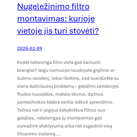
Nugeležinimo filtro
montavimas: kurioje
vietoje jis turi stovėti?
2026-02-09
Kodėl neteisinga filtro vieta gali kainuoti
brangiai? Jeigu namuose naudojate gręžinio ar
šulinio vandenį, labai tikėtina, kad susidūrėte su
viena dažniausių problemų – geležimi vandenyje.
Rudos nuosėdos, metalo skonis, dažnos
santechnikos bėdos verčia ieškoti sprendimo.
Tačiau net ir įsigijus kokybiškus filtrus nuo
geležies, neteisingas jų montavimas gali
sumažinti efektyvumą arba net sugadinti visą
filtravimo sistemą.…