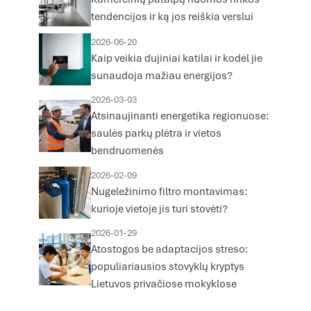
tendencijos ir ką jos reiškia verslui
2026-06-20
Kaip veikia dujiniai katilai ir kodėl jie
sunaudoja mažiau energijos?
2026-03-03
Atsinaujinanti energetika regionuose:
saulės parkų plėtra ir vietos
bendruomenės
2026-02-09
Nugeležinimo filtro montavimas:
kurioje vietoje jis turi stovėti?
2026-01-29
Atostogos be adaptacijos streso:
populiariausios stovyklų kryptys
Lietuvos privačiose mokyklose