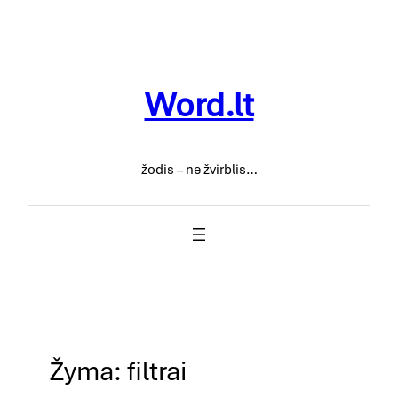
Eiti
prie
turinio
Word.lt
žodis – ne žvirblis…
Žyma:
filtrai