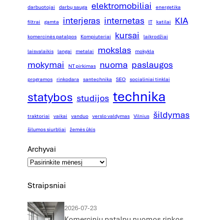
elektromobiliai
darbuotojai
darbų sauga
energetika
interjeras
internetas
KIA
filtrai
gamta
IT
katilai
kursai
komercinės patalpos
Kompiuteriai
laikrodžiai
mokslas
laisvalaikis
langai
metalai
mokykla
mokymai
nuoma
paslaugos
NT pirkimas
programos
rinkodara
santechnika
SEO
socialiniai tinklai
technika
statybos
studijos
šildymas
traktoriai
vaikai
vanduo
verslo valdymas
Vilnius
šilumos siurbliai
žemės ūkis
Archyvai
Straipsniai
2026-07-23
Komercinių patalpų nuomos rinkos