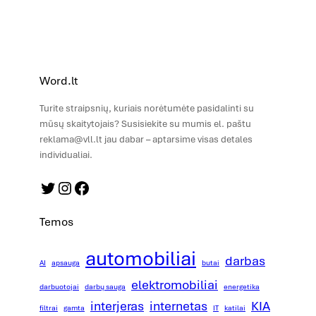
Word.lt
Turite straipsnių, kuriais norėtumėte pasidalinti su
mūsų skaitytojais? Susisiekite su mumis el. paštu
reklama@vll.lt jau dabar – aptarsime visas detales
individualiai.
Twitter
Instagram
Facebook
Temos
automobiliai
darbas
AI
apsauga
butai
elektromobiliai
darbuotojai
darbų sauga
energetika
interjeras
internetas
KIA
filtrai
gamta
IT
katilai