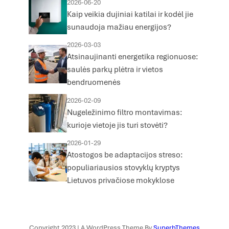
2026-06-20
Kaip veikia dujiniai katilai ir kodėl jie
sunaudoja mažiau energijos?
2026-03-03
Atsinaujinanti energetika regionuose:
saulės parkų plėtra ir vietos
bendruomenės
2026-02-09
Nugeležinimo filtro montavimas:
kurioje vietoje jis turi stovėti?
2026-01-29
Atostogos be adaptacijos streso:
populiariausios stovyklų kryptys
Lietuvos privačiose mokyklose
Copyright 2023 | A WordPress Theme By
SuperbThemes