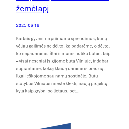
žemėlapį
2025-06-19
Kartais gyvenime priimame sprendimus, kurių
vėliau gailimės ne dėl to, ką padarėme, o dėl to,
ko nepadarėme. Štai ir mums nutiko būtent taip
– visai neseniai įsigijome butą Vilniuje, ir dabar
suprantame, kokią klaidą darėme iš pradžių.
Ilgai ieškojome sau namų sostinėje. Butų
statybos Vilniaus mieste klesti, naujų projektų
kyla kaip grybai po lietaus, bet…