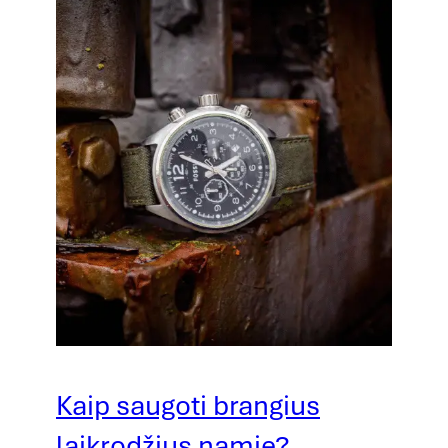
Kaip saugoti brangius
laikrodžius namie?