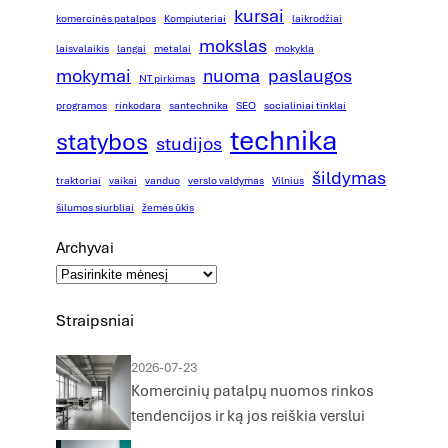
kursai
komercinės patalpos
Kompiuteriai
laikrodžiai
mokslas
laisvalaikis
langai
metalai
mokykla
mokymai
nuoma
paslaugos
NT pirkimas
programos
rinkodara
santechnika
SEO
socialiniai tinklai
technika
statybos
studijos
šildymas
traktoriai
vaikai
vanduo
verslo valdymas
Vilnius
šilumos siurbliai
žemės ūkis
Archyvai
Straipsniai
2026-07-23
Komercinių patalpų nuomos rinkos
tendencijos ir ką jos reiškia verslui