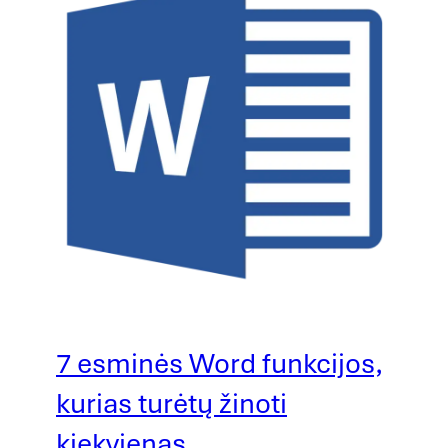
7 esminės Word funkcijos,
kurias turėtų žinoti
kiekvienas