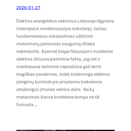
2026-01-27
Elektros energetikos sektorius Lietuvoje išgyvena
intensyvios modernizacijos laikotarpį, tačiau
fundamentalus reikalavimas užtikrinti
maksimalų personalo saugumą išlieka
nekintantis. Kasmet šalyje fiksuojami incidentai
elektros ūkiuose patvirtina faktą, jog net ir
menkiausia techninė nepriežiūra gali lemti
tragiškas pasekmes, todėl sisteminga elektros
įrenginių kontrolė yra privaloma kiekvienos
atsakingos įmonės veiklos dalis. Varžų
matavimas šiame kontekste tampa ne tik
formalia…