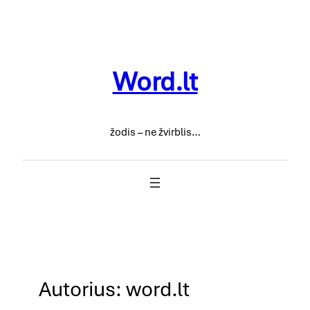
Eiti
prie
turinio
Word.lt
žodis – ne žvirblis…
Autorius:
word.lt