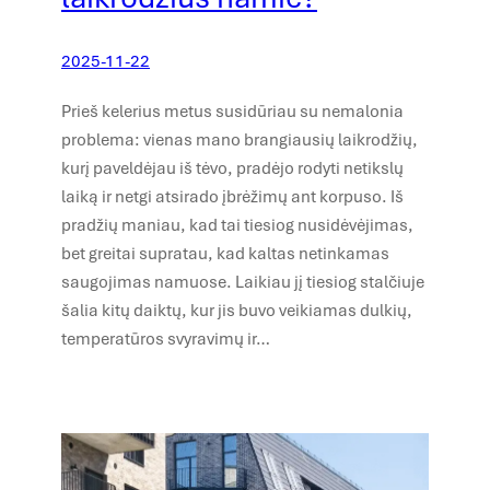
2025-11-22
Prieš kelerius metus susidūriau su nemalonia
problema: vienas mano brangiausių laikrodžių,
kurį paveldėjau iš tėvo, pradėjo rodyti netikslų
laiką ir netgi atsirado įbrėžimų ant korpuso. Iš
pradžių maniau, kad tai tiesiog nusidėvėjimas,
bet greitai supratau, kad kaltas netinkamas
saugojimas namuose. Laikiau jį tiesiog stalčiuje
šalia kitų daiktų, kur jis buvo veikiamas dulkių,
temperatūros svyravimų ir…