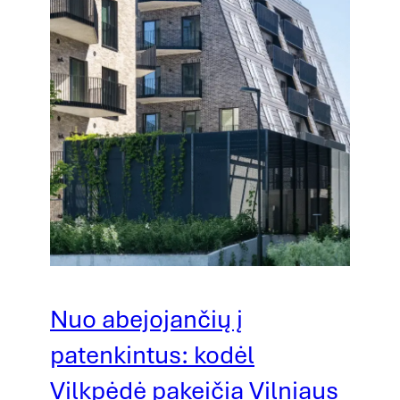
Nuo abejojančių į
patenkintus: kodėl
Vilkpėdė pakeičia Vilniaus