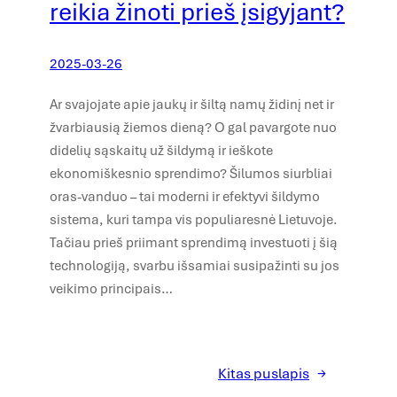
reikia žinoti prieš įsigyjant?
2025-03-26
Ar svajojate apie jaukų ir šiltą namų židinį net ir
žvarbiausią žiemos dieną? O gal pavargote nuo
didelių sąskaitų už šildymą ir ieškote
ekonomiškesnio sprendimo? Šilumos siurbliai
oras-vanduo – tai moderni ir efektyvi šildymo
sistema, kuri tampa vis populiaresnė Lietuvoje.
Tačiau prieš priimant sprendimą investuoti į šią
technologiją, svarbu išsamiai susipažinti su jos
veikimo principais…
Kitas puslapis
→