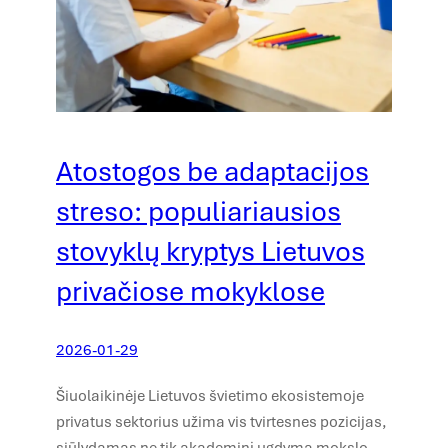
Atostogos be adaptacijos
streso: populiariausios
stovyklų kryptys Lietuvos
privačiose mokyklose
2026-01-29
Šiuolaikinėje Lietuvos švietimo ekosistemoje
privatus sektorius užima vis tvirtesnes pozicijas,
siūlydamas ne tik akademinį ugdymą mokslo