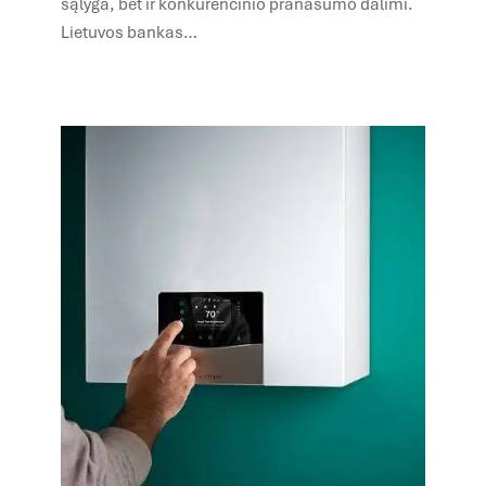
sąlyga, bet ir konkurencinio pranašumo dalimi.
Lietuvos bankas…