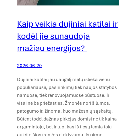
Kaip veikia dujiniai katilai ir
kodėl jie sunaudoja
mažiau energijos?
2026-06-20
Dujiniai katilai jau daugelį metų išlieka vienu
populiariausių pasirinkimų tiek naujos statybos
namuose, tiek renovuojamuose būstuose. Ir
visai ne be priežasties. Žmonės nori šilumos,
patogumo ir, žinoma, kuo mažesnių sąskaitų.
Būtent todėl dažnas pirkėjas domisi ne tik kaina
ar gamintoju, bet ir tuo, kas iš tiesų lemia tokį
aukštą šios įrangos efektyvumą. Iš pirmo